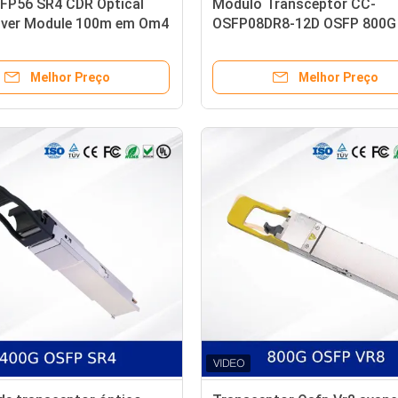
FP56 SR4 CDR Optical
Módulo Transceptor CC-
iver Module 100m em Om4
OSFP08DR8-12D OSFP 800G
 Om3 Fibra de Alta
Alta Velocidade 112 DR8 par
ance Computing
Center
Melhor Preço
Melhor Preço
nect para Data Centers