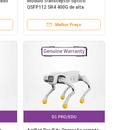
çado
Módulo transceptor óptico
QSFP112 SR4 400G de alta
velocidade Alta velocidade 850nm
100m MMF
Melhor Preço