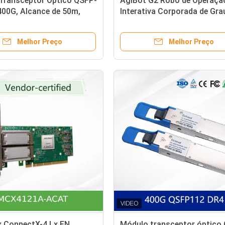
Transceptor Óptico QSFP-
AgiBot G2 Robô de Operaçã
400G, Alcance de 50m,
Interativa Corporada de Gra
MIS 5.0
Industrial
Melhor Preço
Melhor Preço
x ConnectX-4 Lx EN
Módulo transceptor óptico