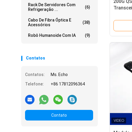
200G QS
Rack De Servidores Com
(6)
Transce
Refrigeração ...
/ 70m em
Cabo De Fibra Óptica E
Perform
(38)
Acessórios
Intercon
Robô Humanoide Com IA
(9)
Contatos
Contatos:
Ms. Echo
Telefone:
+86 17812096364
Contato