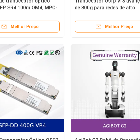
de transceptor óptico
Transceptor Osfp Vr8 avan
FP SR4 100m OM4, MPO-
de 800g para redes de alto
 5.0 para Ethernet do
desempenho
de dados
Melhor Preço
Melhor Preço