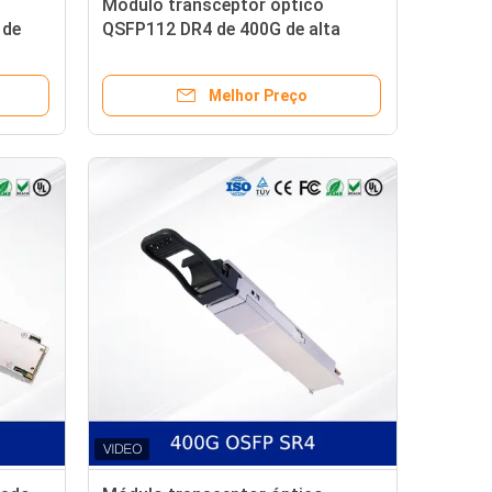
Módulo transceptor óptico
 de
QSFP112 DR4 de 400G de alta
a Data
velocidade para data centers -
Grande quantidade de produtos à
Melhor Preço
pronta entrega