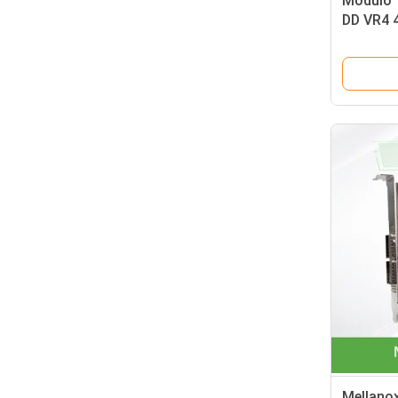
Módulo 
DD VR4 
PAM4, C
Mellano