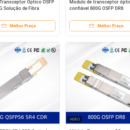
Transceptor Óptico OSFP
Modulo de transceptor ópti
G Solução de Fibra
confiável 800G OSFP DR8
do de Alta Velocidade
Transceptor para transmiss
dados de alto desempenho
Melhor Preço
Melhor Preço