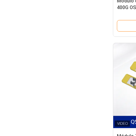
Modulo 
400G OS
12, CMIS
centro 