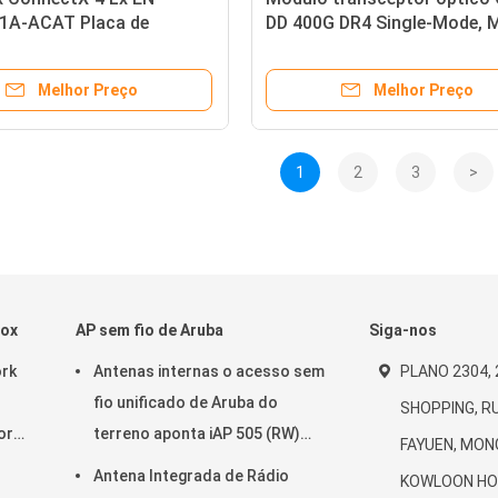
A-ACAT Placa de
DD 400G DR4 Single-Mode, M
e de Rede Dual-Port 25GbE
Mode para redes de alto
om Suporte RDMA e RoCE
desempenho
Melhor Preço
Melhor Preço
1
2
3
>
nox
AP sem fio de Aruba
Siga-nos
ork
Antenas internas o acesso sem
PLANO 2304, 2
fio unificado de Aruba do
SHOPPING, RU
or
terreno aponta iAP 505 (RW)
FAYUEN, MON
-
2x2: 2 802.11ax
Antena Integrada de Rádio
KOWLOON HO