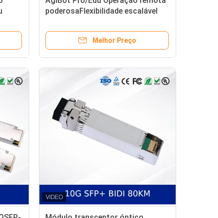
o
AgiBot Pro/Edu Operação remota
u
poderosaFlexibilidade escalável
Melhor Preço
 QSFP-
Módulo transceptor óptico