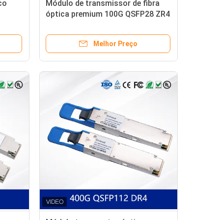
co
Módulo de transmissor de fibra
óptica premium 100G QSFP28 ZR4
ão de
80KM para centros de dados
Melhor Preço