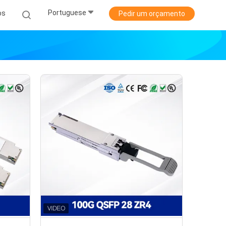
Portuguese
os
Pedir um orçamento