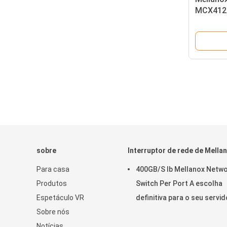
MCX4121
Interfac
SFP28 c
sobre
Interruptor de rede de Mella
Para casa
400GB/S Ib Mellanox Netw
Produtos
Switch Per Port A escolha
Espetáculo VR
definitiva para o seu servid
Sobre nós
MQM9790-NS2R920-9B210
Notícias
00RN-0D0) Switches