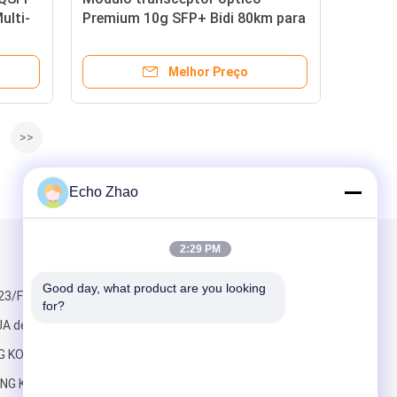
ulti-
Premium 10g SFP+ Bidi 80km para
Data Centers.
Melhor Preço
>>
Echo Zhao
2:29 PM
Envie-nos
Good day, what product are you looking 
3/F HO REI,
for?
A de 2-16
G KOK
NG KONG