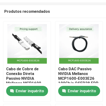
Produtos recomendados
Cabo de Cobre de
Cabo DAC Passivo
Conexão Direta
NVIDIA Mellanox
Para casa
Passivo NVIDIA
MCP1600-E003E26
Mellanox MCP1600-
100Gb/s QSFP28 EDR
E003E26 100Gb/s
InfiniBand 3m
Produtos
Enviar inquérito
Enviar inquérito
QSFP28 – 3m, EDR
InfiniBand, Baixa
Latência, Potência
Vídeos