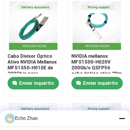
Próxima de Zero para
Interconexões de Data
Center
Sobre nós
Visita à fábrica
Controle de Qualidade
Cabo Divisor Óptico
NVIDIA mellanox
Ativo NVIDIA Mellanox
MFS1S00-H020V
MFS1S50-H010E de
200Gb/s QSFP56
Contacte-nos
200Gb/s para
cabo óptico ativo 20m
2x100Gb/s QSFP56
AOC para HDR
Enviar inquérito
Enviar inquérito
AOC de 10m
InfiniBand
Notícias
Casos
Echo Zhao
Solicite um orçamento