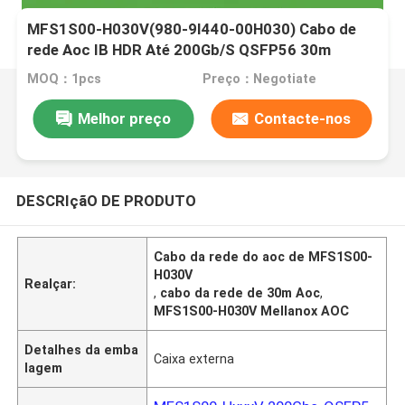
MFS1S00-H030V(980-9I440-00H030) Cabo de
rede Aoc IB HDR Até 200Gb/S QSFP56 30m
200GBase-AOC QSFP56 A QSFP56
MOQ：1pcs
Preço：Negotiate
Melhor preço
Contacte-nos
DESCRIçãO DE PRODUTO
Cabo da rede do aoc de MFS1S00-
H030V
Realçar:
,
cabo da rede de 30m Aoc
,
MFS1S00-H030V Mellanox AOC
Detalhes da emba
Caixa externa
lagem