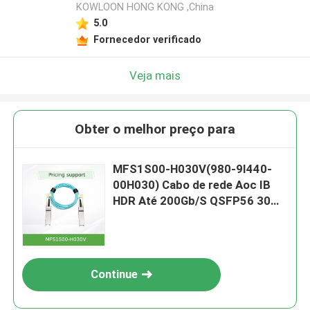
KOWLOON HONG KONG ,China
5.0
Fornecedor verificado
Veja mais
Obter o melhor preço para
MFS1S00-H030V(980-9I440-
00H030) Cabo de rede Aoc IB
HDR Até 200Gb/S QSFP56 30m
200GBase-AOC QSFP56 A
QSFP56
Continue