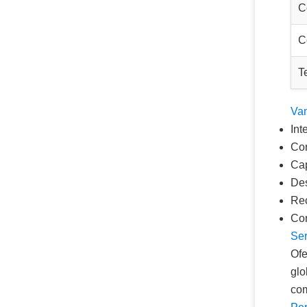
C
C
T
Van
Int
Con
Cap
Des
Rec
Con
Ser
Ofe
glo
com