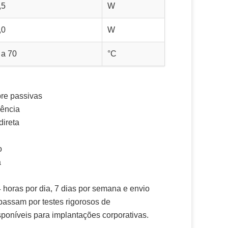
,5
W
,0
W
 a 70
°C
bre passivas
iência
ireta
o
a
 horas por dia, 7 dias por semana e envio
passam por testes rigorosos de
poníveis para implantações corporativas.