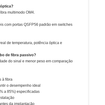
 óptica?
 fibra multimodo OM4.
veis com portas QSFP56 padrão em switches
al de temperatura, potência óptica e
bo de fibra passivo?
ridade do sinal e menor peso em comparação
 à fibra
antir o desempenho ideal
5% a 85%) especificadas
stalação
antes da implantação