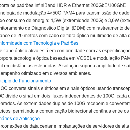
orta os padrões InfiniBand HDR e Ethernet 200GbE/100GbE
nologia de modulação 4×50G PAM4 para transmissão de dados
xo consumo de energia: 4,5W (extremidade 200G) e 3,0W (ext
itoramento de Diagnóstico Digital (DDM) com rastreamento d
ance de 20 metros com cabo de fibra óptica multimodo de alta 
formidade com Tecnologia e Padrões
e cabo óptico ativo está em conformidade com as especificaç
orpora tecnologia óptica baseada em VCSEL e modulação PAM4
al em distâncias estendidas. A solução suporta amplitude de s
empenho otimizado em diversos ambientes.
ncípio de Funcionamento
OC converte sinais elétricos em sinais ópticos usando transc
G divide o sinal em dois fluxos independentes de 100G, cada u
arados. As extremidades duplas de 100G recebem e convertem 
tricos, permitindo a comunicação bidirecional contínua entre os 
ários de Aplicação
erconexões de data center e implantações de servidores de alt