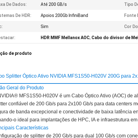
xa De Dados:
Até 200 GB/s
Tipo D
stemas De HDR:
Apoios 200Gb InfiniBand
Fonte 
c:
Sim
Cor Do
stacar:
HDR MMF Mellanox AOC
,
Cabo do divisor de Me
ição de produto
bo Splitter Óptico Ativo NVIDIA MFS1S50-H020V 200G para 
ão Geral do Produto
NVIDIA® MFS1S50-H020V é um Cabo Óptico Ativo (AOC) de al
itter confiável de 200 Gb/s para 2x100 Gb/s para data centers m
gura de banda excepcional e conectividade de baixa latência e
nando-o ideal para implantações de HPC, IA e infraestrutura e
ncipais Características
figuração de splitter de 200 Gb/s para dual 100 Gb/s com co