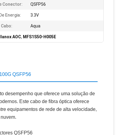
e Conector:
QSFP56
De Energia:
3.3V
 Cabo:
Aqua
llanox AOC
,
MFS1S50-H005E
2x100G QSFP56
to desempenho que oferece uma solução de
odernos. Este cabo de fibra óptica oferece
ntre equipamentos de rede de alta velocidade,
m nuvem.
nectores QSFP56