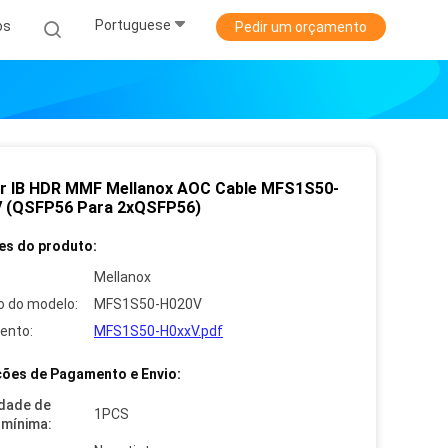
Portuguese
os
Pedir um orçamento
or IB HDR MMF Mellanox AOC Cable MFS1S50-
 (QSFP56 Para 2xQSFP56)
es do produto:
Mellanox
 do modelo:
MFS1S50-H020V
ento:
MFS1S50-H0xxV.pdf
ões de Pagamento e Envio:
dade de
1PCS
mínima: