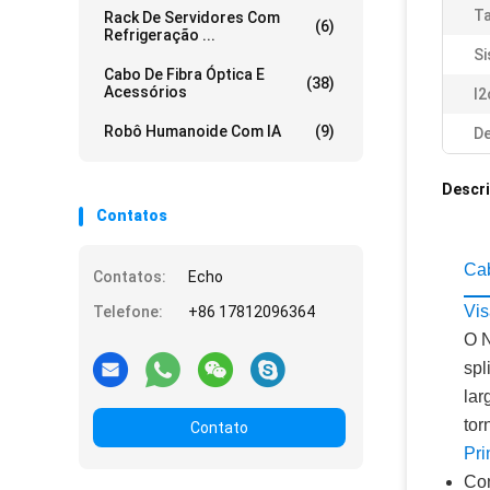
Ta
Rack De Servidores Com
(6)
Refrigeração ...
Si
Cabo De Fibra Óptica E
(38)
Acessórios
I2
Robô Humanoide Com IA
(9)
De
Descr
Contatos
Ca
Contatos:
Echo
Vis
Telefone:
+86 17812096364
O 
spl
lar
tor
Contato
Pri
Con