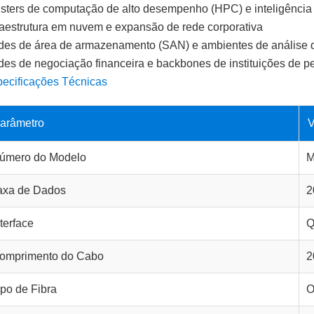
sters de computação de alto desempenho (HPC) e inteligência ar
raestrutura em nuvem e expansão de rede corporativa
es de área de armazenamento (SAN) e ambientes de análise d
es de negociação financeira e backbones de instituições de p
ecificações Técnicas
arâmetro
V
úmero do Modelo
M
axa de Dados
2
nterface
Q
omprimento do Cabo
2
ipo de Fibra
O