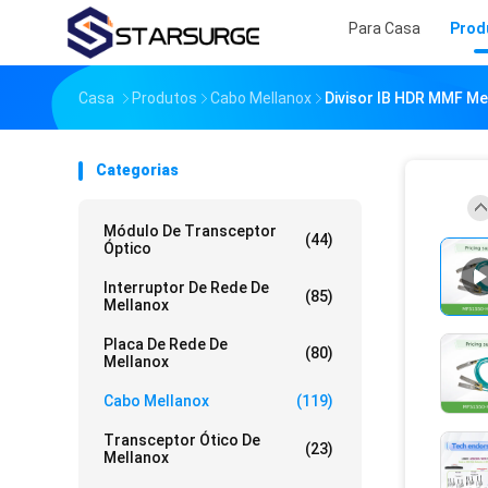
Para Casa
Prod
Casa
Produtos
Cabo Mellanox
Divisor IB HDR MMF M
Categorias
Módulo De Transceptor
(44)
Óptico
Interruptor De Rede De
(85)
Mellanox
Placa De Rede De
(80)
Mellanox
Cabo Mellanox
(119)
Transceptor Ótico De
(23)
Mellanox