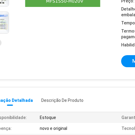
Preço:
Detalh
embal
Tempo 
Termo
pagam
Habili
M
mação Detalhada
Descrição De Produto
sponibilidade:
Estoque
Garant
oença:
novo e original
Tecnol