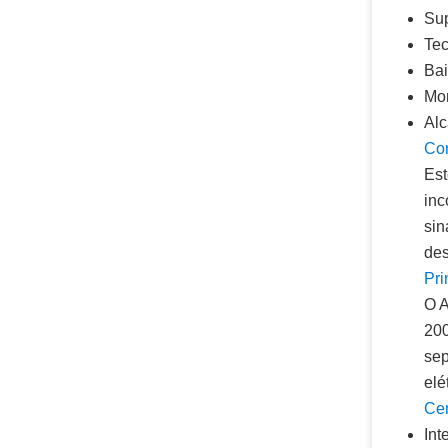
Sup
Tec
Bai
Mon
Alc
Con
Est
inc
sin
des
Pri
O A
200
sep
elé
Cen
Int