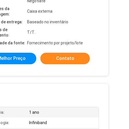
Negotiate
es da
Caixa externa
agem:
de entrega:
Baseado no inventário
s de
T/T.
ento:
dade da fonte:
Fornecimento por projeto/lote
elhor Preço
Contato
ia:
1 ano
ogia:
Infiniband