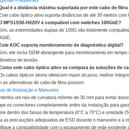
guntas Frequentes
Qual é a distância máxima suportada por este cabo de fibra
Este cabo óptico ativo suporta distâncias de até 30 metros com
 O MFS1S50-H020V é compatível com switches 100GbE?
Sim, as extremidades duplas de 100G são totalmente compatí
0GbE.
Este AOC suporta monitoramento de diagnóstico digital?
Sim, ele inclui DDM abrangente para monitoramento em tempo re
âmetros de tensão.
Como este cabo óptico ativo se compara às soluções de ca
Os cabos ópticos ativos oferecem maior alcance, melhor integ
 as alternativas de cabo de fibra passivo.
as de Instalação e Manuseio
tenha um raio de curvatura mínimo de 30 mm para evitar danos
pe os conectores completamente antes da instalação para gar
re dentro das faixas de temperatura (0°C a 70°C) e umidade (
a as precauções adequadas de ESD durante o manuseio e a in
ifique a compatibilidade com o equipamento de rede existente 