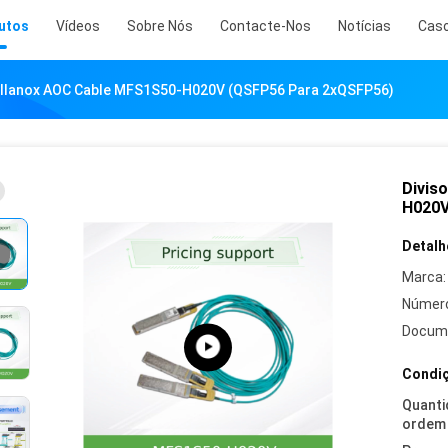
utos
Vídeos
Sobre Nós
Contacte-Nos
Notícias
Cas
ellanox AOC Cable MFS1S50-H020V (QSFP56 Para 2xQSFP56)
Divis
H020V
Detalh
Marca:
Número
Docum
Condiç
Quanti
ordem 