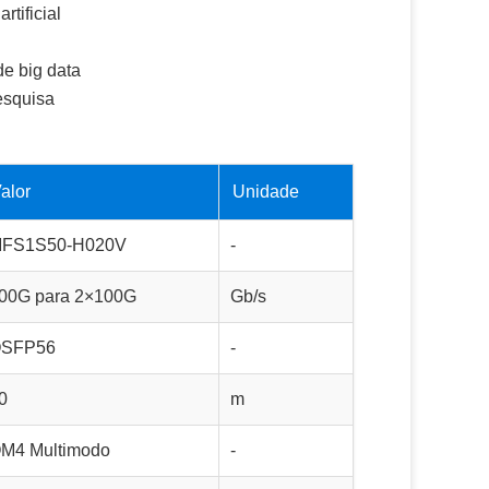
tificial
e big data
esquisa
alor
Unidade
FS1S50-H020V
-
00G para 2×100G
Gb/s
SFP56
-
0
m
M4 Multimodo
-