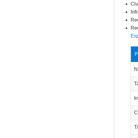
Clu
Inf
Red
Red
Esp
P
N
T
I
C
T