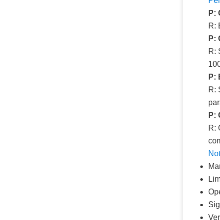
Per
P: 
R: 
P:
R: 
10
P: 
R: 
par
P: 
R: 
com
Not
Man
Lim
Ope
Sig
Ver